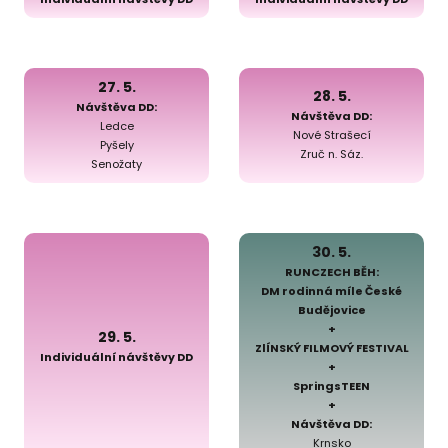
27. 5.
28. 5.
Návštěva DD:
Návštěva DD:
Ledce
Nové Strašecí
Pyšely
Zruč n. Sáz.
Senožaty
30. 5.
RUNCZECH BĚH:
DM rodinná míle České
Budějovice
+
29. 5.
ZlÍNSKÝ FILMOVÝ FESTIVAL
Individuální návštěvy DD
+
SpringsTEEN
+
Návštěva DD:
Krnsko