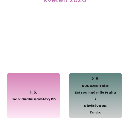
2. 5.
RUNCZECH BĚH:
1. 5.
DM rodinná míle Praha
Individuální návštěvy DD
+
Návštěva DD:
Krnsko