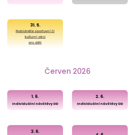
31. 5.
Nabídněte sportovní či
kulturní akci
pro děti
Červen 2026
1. 6.
2. 6.
Individuální návštěvy DD
Individuální návštěvy DD
3. 6.
4. 6.