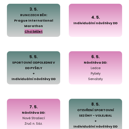
3. 5.
RUNCZECH BĚH:
4. 5.
Prague International
Individuální návštěvy DD
Marathon
Chci běžet
5. 5.
6. 5.
SPORTOVNÍ ODPOLEDNE V
Návštěva DD:
DD PYŠELY
Ledce
+
Pyšely
Individuální návštěvy DD
Senožaty
8. 5.
7. 5.
OTEVŘENÍ SPORTOVNÍ
Návštěva DD:
SEZÓNY - VOLEJBAL
Nové Strašecí
+
Zruč n. Sáz.
Individuální návštěvy DD