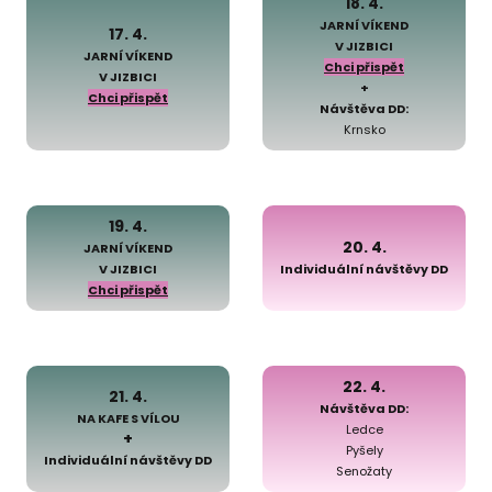
18. 4.
JARNÍ VÍKEND
17. 4.
V JIZBICI
JARNÍ VÍKEND
Chci přispět
V JIZBICI
+
Chci přispět
Návštěva DD:
Krnsko
19. 4.
20. 4.
JARNÍ VÍKEND
V JIZBICI
Individuální návštěvy DD
Chci přispět
22. 4.
21. 4.
Návštěva DD:
NA KAFE S VÍLOU
Ledce
+
Pyšely
Individuální návštěvy DD
Senožaty