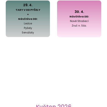
29. 4.
TARY V DD PYŠELY
30. 4.
+
Návštěva DD:
Návštěva DD:
Nové Strašecí
Ledce
Zruč n. Sáz.
Pyšely
Senožaty
Květen 2026