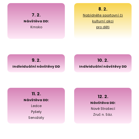
8. 2.
7. 2.
Nabídněte sportovní či
Návštěva DD:
kulturní akci
Krnsko
pro děti
9. 2.
10. 2.
Individuální návštěvy DD
Individuální návštěvy DD
11. 2.
12. 2.
Návštěva DD:
Návštěva DD:
Ledce
Nové Strašecí
Pyšely
Zruč n. Sáz.
Senožaty