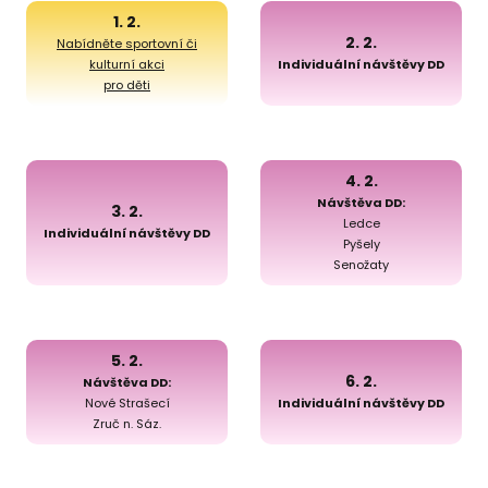
1. 2.
2. 2.
Nabídněte sportovní či
kulturní akci
Individuální návštěvy DD
pro děti
4. 2.
Návštěva DD:
3. 2.
Ledce
Individuální návštěvy DD
Pyšely
Senožaty
5. 2.
6. 2.
Návštěva DD:
Nové Strašecí
Individuální návštěvy DD
Zruč n. Sáz.