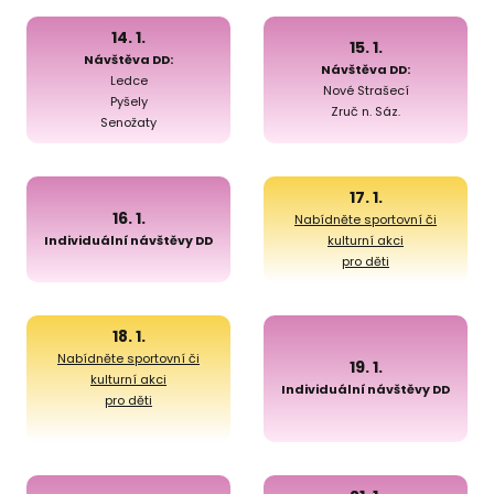
14. 1.
15. 1.
Návštěva DD:
Návštěva DD:
Ledce
Nové Strašecí
Pyšely
Zruč n. Sáz.
Senožaty
17. 1.
16. 1.
Nabídněte sportovní či
Individuální návštěvy DD
kulturní akci
pro děti
18. 1.
Nabídněte sportovní či
19. 1.
kulturní akci
Individuální návštěvy DD
pro děti