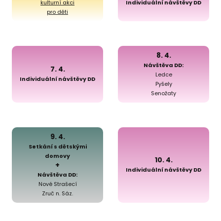
kulturní akci
Individuální návštěvy DD
pro děti
8. 4.
Návštěva DD:
7. 4.
Ledce
Individuální návštěvy DD
Pyšely
Senožaty
9. 4.
Setkání s dětskými
domovy
10. 4.
+
Individuální návštěvy DD
Návštěva DD:
Nové Strašecí
Zruč n. Sáz.