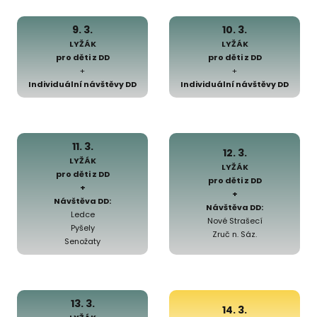
9. 3.
10. 3.
LYŽÁK
LYŽÁK
pro děti z DD
pro děti z DD
+
+
Individuální návštěvy DD
Individuální návštěvy DD
11. 3.
12. 3.
LYŽÁK
LYŽÁK
pro děti z DD
pro děti z DD
+
+
Návštěva DD:
Návštěva DD:
Ledce
Nové Strašecí
Pyšely
Zruč n. Sáz.
Senožaty
13. 3.
14. 3.