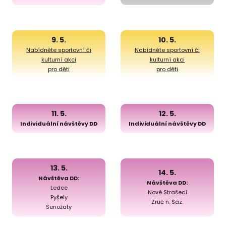
9. 5.
10. 5.
Nabídněte sportovní či
Nabídněte sportovní či
kulturní akci
kulturní akci
pro děti
pro děti
11. 5.
12. 5.
Individuální návštěvy DD
Individuální návštěvy DD
13. 5.
14. 5.
Návštěva DD:
Návštěva DD:
Ledce
Nové Strašecí
Pyšely
Zruč n. Sáz.
Senožaty