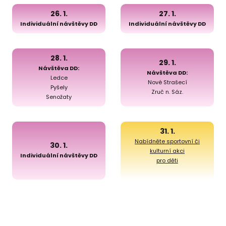
26. 1.
27. 1.
Individuální návštěvy DD
Individuální návštěvy DD
28. 1.
29. 1.
Návštěva DD:
Návštěva DD:
Ledce
Nové Strašecí
Pyšely
Zruč n. Sáz.
Senožaty
31. 1.
Nabídněte sportovní či
30. 1.
kulturní akci
Individuální návštěvy DD
pro děti