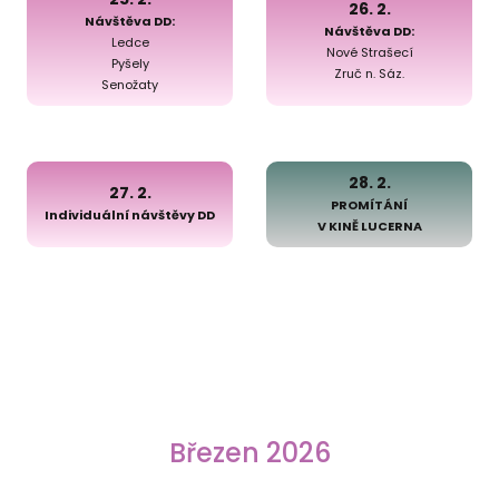
26. 2.
Návštěva DD:
Návštěva DD:
Ledce
Nové Strašecí
Pyšely
Zruč n. Sáz.
Senožaty
28. 2.
27. 2.
PROMÍTÁNÍ
Individuální návštěvy DD
V KINĚ LUCERNA
Březen 2026