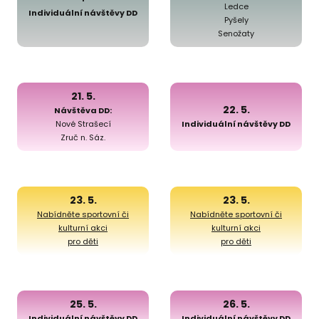
Ledce
Individuální návštěvy DD
Pyšely
Senožaty
21. 5.
22. 5.
Návštěva DD:
Nové Strašecí
Individuální návštěvy DD
Zruč n. Sáz.
23. 5.
23. 5.
Nabídněte sportovní či
Nabídněte sportovní či
kulturní akci
kulturní akci
pro děti
pro děti
25. 5.
26. 5.
Individuální návštěvy DD
Individuální návštěvy DD