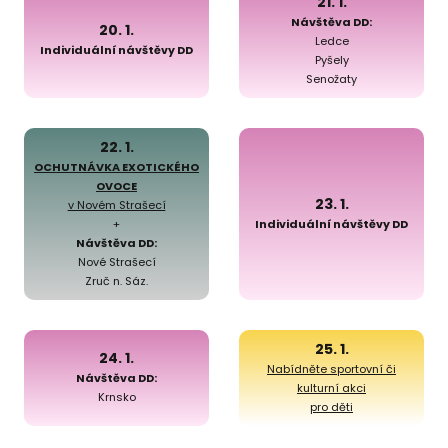
21. 1.
Návštěva DD:
20. 1.
Ledce
Individuální návštěvy DD
Pyšely
Senožaty
22. 1.
OCHUTNÁVKA EXOTICKÉHO
OVOCE
23. 1.
v Novém Strašecí
+
Individuální návštěvy DD
Návštěva DD:
Nové Strašecí
Zruč n. Sáz.
25. 1.
24. 1.
Nabídněte sportovní či
Návštěva DD:
kulturní akci
Krnsko
pro děti