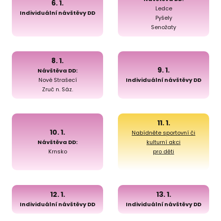
6. 1.
Ledce
Individuální návštěvy DD
Pyšely
Senožaty
8. 1.
9. 1.
Návštěva DD:
Nové Strašecí
Individuální návštěvy DD
Zruč n. Sáz.
11. 1.
10. 1.
Nabídněte sportovní či
Návštěva DD:
kulturní akci
Krnsko
pro děti
12. 1.
13. 1.
Individuální návštěvy DD
Individuální návštěvy DD