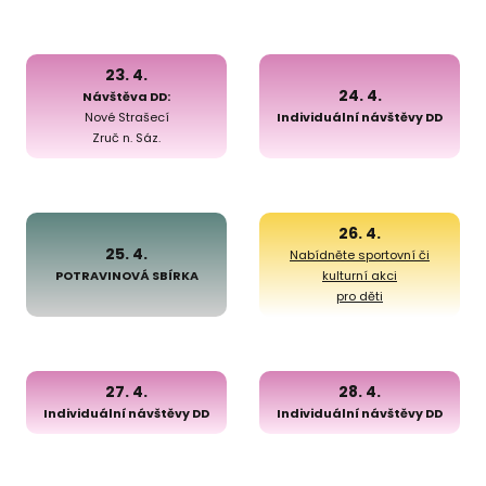
23. 4.
24. 4.
Návštěva DD:
Nové Strašecí
Individuální návštěvy DD
Zruč n. Sáz.
26. 4.
25. 4.
Nabídněte sportovní či
POTRAVINOVÁ SBÍRKA
kulturní akci
pro děti
27. 4.
28. 4.
Individuální návštěvy DD
Individuální návštěvy DD