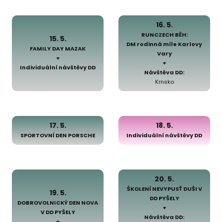
16. 5.
RUNCZECH BĚH:
15. 5.
DM rodinná míle Karlovy
FAMILY DAY MAZAK
Vary
+
+
Individuální návštěvy DD
Návštěva DD:
Krnsko
17. 5.
18. 5.
SPORTOVNÍ DEN PORSCHE
Individuální návštěvy DD
20. 5.
ŠKOLENÍ NEVYPUSŤ DUŠI V
19. 5.
DD PYŠELY
DOBROVOLNICKÝ DEN NOVA
+
V DD PYŠELY
Návštěva DD:
+