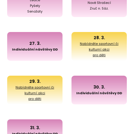
Nové Strašecí
Pyšely
Zruč n. Sáz.
Senožaty
28. 3.
27. 3.
Nabídněte sportovní či
Individuální návštěvy DD
kulturní akci
pro děti
29. 3.
30. 3.
Nabídněte sportovní či
kulturní akci
Individuální návštěvy DD
pro děti
31. 3.
Individuální návštěvy DD