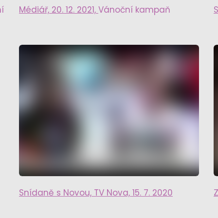
í
Médiář, 20. 12. 2021,
Vánoční kampaň
Snídaně s Novou, TV Nova, 15. 7. 2020
Z