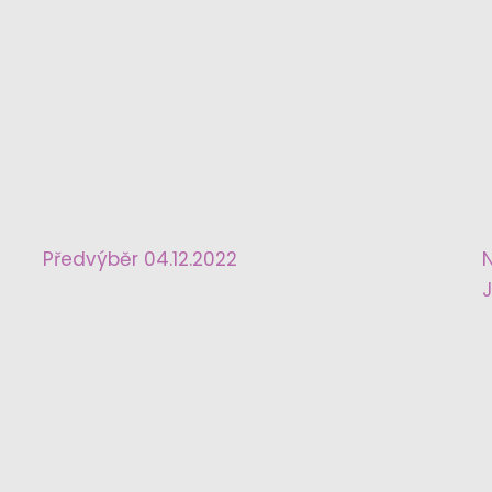
Předvýběr 04.12.2022
N
J