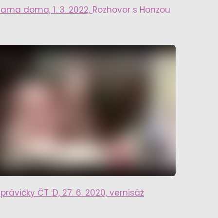
Sama doma, 1. 3. 2022,
Rozhovor s Honzou
právičky ČT :D, 27. 6. 2020, vernisáž