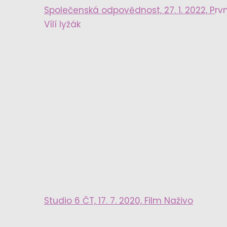
Společenská odpovědnost, 27. 1. 2022, P
rvn
Vílí lyžák
Studio 6 ČT, 17. 7. 2020, Film Naživo