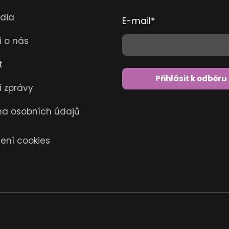
dia
E-mail
*
i o nás
t
Přihlásit k odběru
í zprávy
a osobních údajů
ení cookies