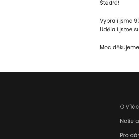
Štědře!
Vybrali jsme 93
Udělali jsme 
Moc děkujeme 
O vílá
Naše ak
Pro dá