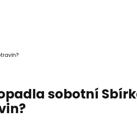
opadla sobotní Sbír
vin?