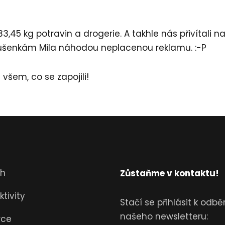
3,45 kg potravin a drogerie. A takhle nás přivítali n
sušenkám Mila náhodou neplacenou reklamu. :-P
všem, co se zapojili!
ch
Zůstaňme v kontaktu!
tivity
Stačí se přihlásit k odbě
našeho newsletteru:
rce