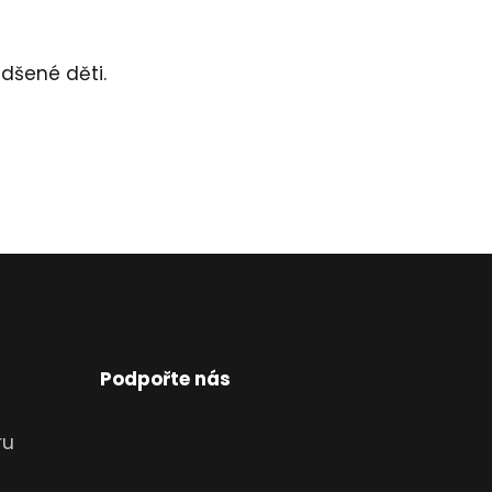
adšené děti.
Podpořte nás
ru