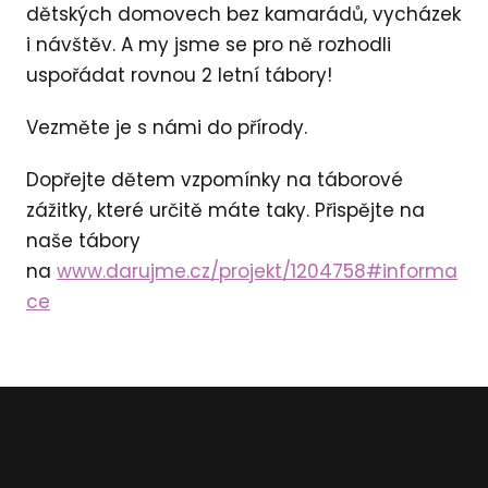
dětských domovech bez kamarádů, vycházek
i návštěv. A my jsme se pro ně rozhodli
uspořádat rovnou 2 letní tábory!
Vezměte je s námi do přírody.
Dopřejte dětem vzpomínky na táborové
zážitky, které určitě máte taky. Přispějte na
naše tábory
na
www.darujme.cz/projekt/1204758#informa
ce